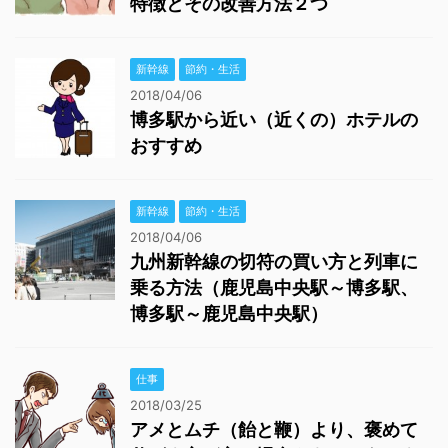
特徴とその改善方法２つ
新幹線
節約・生活
2018/04/06
博多駅から近い（近くの）ホテルの
おすすめ
新幹線
節約・生活
2018/04/06
九州新幹線の切符の買い方と列車に
乗る方法（鹿児島中央駅～博多駅、
博多駅～鹿児島中央駅）
仕事
2018/03/25
アメとムチ（飴と鞭）より、褒めて