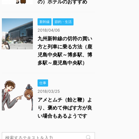
の）ホテルのおすすめ
新幹線
節約・生活
2018/04/06
九州新幹線の切符の買い
方と列車に乗る方法（鹿
児島中央駅～博多駅、博
多駅～鹿児島中央駅）
仕事
2018/03/25
アメとムチ（飴と鞭）よ
り、褒めて伸ばす方が良
い場合もあるようです