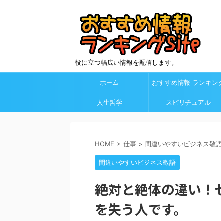
役に立つ幅広い情報を配信します。
ホーム
おすすめ情報 ランキン
人生哲学
Site カテゴリ欄
スピリチュアル
HOME
>
仕事
>
間違いやすいビジネス敬
間違いやすいビジネス敬語
絶対と絶体の違い！
を失う人です。