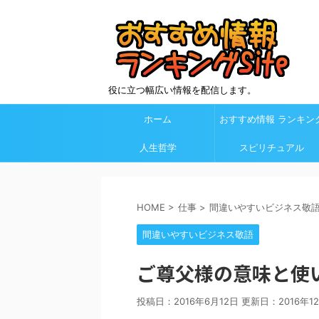
役に立つ幅広い情報を配信します。
ホーム
おすすめ情報 ランキン
人生哲学
Site カテゴリ欄
スピリチュアル
HOME
>
仕事
>
間違いやすいビジネス敬
間違いやすいビジネス敬語
ご尊父様の意味と使
投稿日：2016年6月12日 更新日：
2016年1