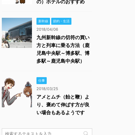
の）ホテルのおすすめ
新幹線
節約・生活
2018/04/06
九州新幹線の切符の買い
方と列車に乗る方法（鹿
児島中央駅～博多駅、博
多駅～鹿児島中央駅）
仕事
2018/03/25
アメとムチ（飴と鞭）よ
り、褒めて伸ばす方が良
い場合もあるようです