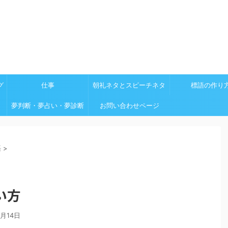
グ
仕事
朝礼ネタとスピーチネタ
標語の作り
夢判断・夢占い・夢診断
お問い合わせページ
語
>
い方
2月14日