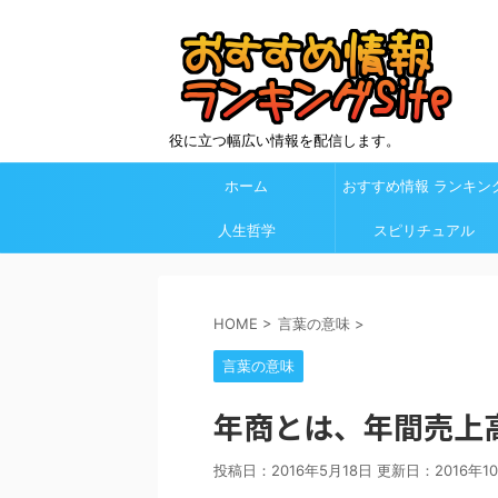
役に立つ幅広い情報を配信します。
ホーム
おすすめ情報 ランキン
人生哲学
Site カテゴリ欄
スピリチュアル
HOME
>
言葉の意味
>
言葉の意味
年商とは、年間売上
投稿日：2016年5月18日 更新日：
2016年1