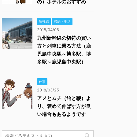
の）ホテルのおすすめ
新幹線
節約・生活
2018/04/06
九州新幹線の切符の買い
方と列車に乗る方法（鹿
児島中央駅～博多駅、博
多駅～鹿児島中央駅）
仕事
2018/03/25
アメとムチ（飴と鞭）よ
り、褒めて伸ばす方が良
い場合もあるようです