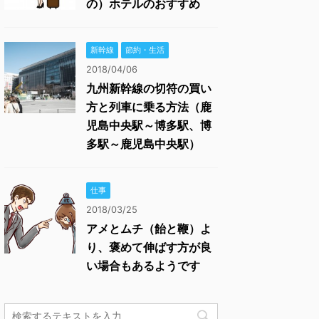
の）ホテルのおすすめ
新幹線
節約・生活
2018/04/06
九州新幹線の切符の買い
方と列車に乗る方法（鹿
児島中央駅～博多駅、博
多駅～鹿児島中央駅）
仕事
2018/03/25
アメとムチ（飴と鞭）よ
り、褒めて伸ばす方が良
い場合もあるようです