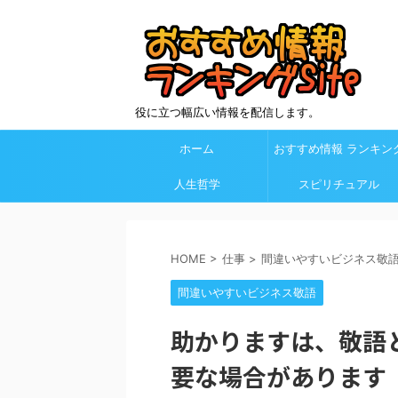
役に立つ幅広い情報を配信します。
ホーム
おすすめ情報 ランキン
人生哲学
Site カテゴリ欄
スピリチュアル
HOME
>
仕事
>
間違いやすいビジネス敬
間違いやすいビジネス敬語
助かりますは、敬語
要な場合があります