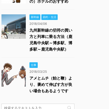
の）ホテルのおすすめ
新幹線
節約・生活
2018/04/06
九州新幹線の切符の買い
方と列車に乗る方法（鹿
児島中央駅～博多駅、博
多駅～鹿児島中央駅）
仕事
2018/03/25
アメとムチ（飴と鞭）よ
り、褒めて伸ばす方が良
い場合もあるようです