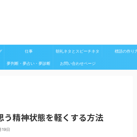
グ
仕事
朝礼ネタとスピーチネタ
標語の作り
夢判断・夢占い・夢診断
お問い合わせページ
思う精神状態を軽くする方法
月19日