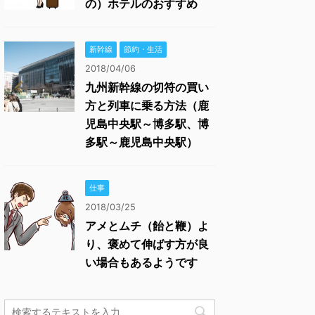
の）ホテルのおすすめ
新幹線
節約・生活
2018/04/06
九州新幹線の切符の買い
方と列車に乗る方法（鹿
児島中央駅～博多駅、博
多駅～鹿児島中央駅）
仕事
2018/03/25
アメとムチ（飴と鞭）よ
り、褒めて伸ばす方が良
い場合もあるようです