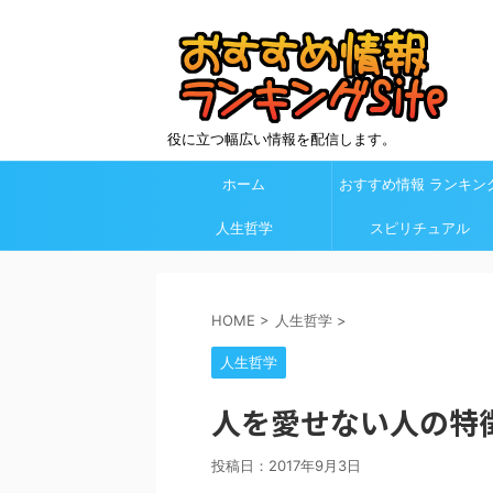
役に立つ幅広い情報を配信します。
ホーム
おすすめ情報 ランキン
人生哲学
Site カテゴリ欄
スピリチュアル
HOME
>
人生哲学
>
人生哲学
人を愛せない人の特
投稿日：
2017年9月3日