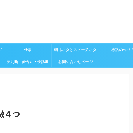
グ
仕事
朝礼ネタとスピーチネタ
標語の作り
夢判断・夢占い・夢診断
お問い合わせページ
徴４つ