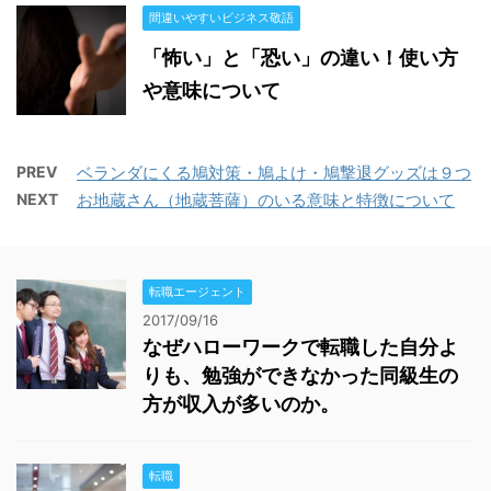
間違いやすいビジネス敬語
「怖い」と「恐い」の違い！使い方
や意味について
PREV
ベランダにくる鳩対策・鳩よけ・鳩撃退グッズは９つ
NEXT
お地蔵さん（地蔵菩薩）のいる意味と特徴について
転職エージェント
2017/09/16
なぜハローワークで転職した自分よ
りも、勉強ができなかった同級生の
方が収入が多いのか。
転職