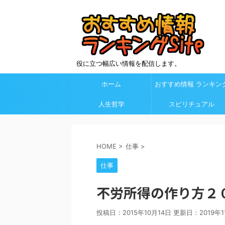
役に立つ幅広い情報を配信します。
ホーム
おすすめ情報 ランキン
人生哲学
Site カテゴリ欄
スピリチュアル
HOME
>
仕事
>
仕事
不労所得の作り方２
投稿日：2015年10月14日 更新日：
2019年