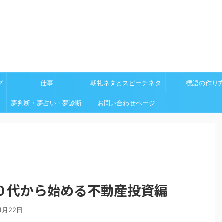
グ
仕事
朝礼ネタとスピーチネタ
標語の作り
夢判断・夢占い・夢診断
お問い合わせページ
０代から始める不動産投資編
11月22日