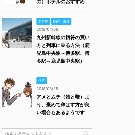
の）ホテルのおすすめ
新幹線
節約・生活
2018/04/06
九州新幹線の切符の買い
方と列車に乗る方法（鹿
児島中央駅～博多駅、博
多駅～鹿児島中央駅）
仕事
2018/03/25
アメとムチ（飴と鞭）よ
り、褒めて伸ばす方が良
い場合もあるようです